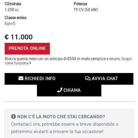
Cilindrata
Potenza
1.200 cc
79 CV (58 kW)
Classe emiss.
Euro 5
€ 11.000
PRENOTA ONLINE
Blocca questa moto con un anticipo di €500 in modo semplice e sicuro.
Scopri
come funziona
RICHIEDI INFO
AVVIA CHAT
CHIAMA
NON C'È LA MOTO CHE STAI CERCANDO?
Contattaci ora, potrebbe essere a breve disponibile o
potremmo aiutarti a trovare la tua occasione!