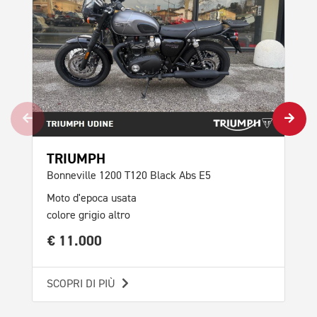
Mot
col
€ 
SCO
TRIUMPH
Bonneville 1200 T120 Black Abs E5
Moto d'epoca usata
colore grigio altro
€ 11.000
SCOPRI DI PIÙ