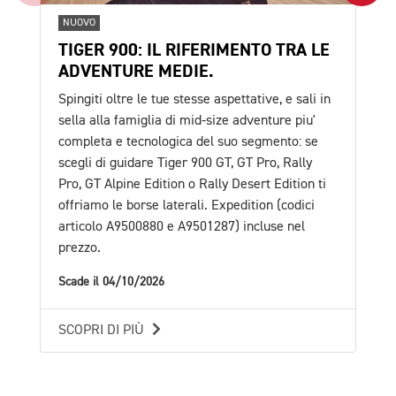
NUOVO
NU
TIGER 900: IL RIFERIMENTO TRA LE
TR
ADVENTURE MEDIE.
TU
Spingiti oltre le tue stesse aspettative, e sali in
E' 
sella alla famiglia di mid-size adventure piu'
pro
completa e tecnologica del suo segmento: se
esc
scegli di guidare Tiger 900 GT, GT Pro, Rally
val
Pro, GT Alpine Edition o Rally Desert Edition ti
in 
offriamo le borse laterali. Expedition (codici
Sca
articolo A9500880 e A9501287) incluse nel
prezzo.
SC
Scade il 04/10/2026
SCOPRI DI PIÙ