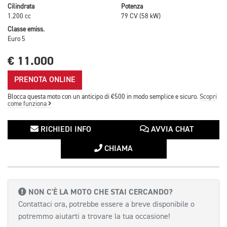
Cilindrata
Potenza
1.200 cc
79 CV (58 kW)
Classe emiss.
Euro 5
€ 11.000
PRENOTA ONLINE
Blocca questa moto con un anticipo di €500 in modo semplice e sicuro.
Scopri
come funziona
RICHIEDI INFO
AVVIA CHAT
CHIAMA
NON C'È LA MOTO CHE STAI CERCANDO?
Contattaci ora, potrebbe essere a breve disponibile o
potremmo aiutarti a trovare la tua occasione!