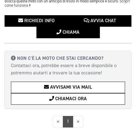
Blocca questa moto con un anticipo di €500 in modo semplice e sicuro.
Scopri
come funziona
RICHIEDI INFO
AVVIA CHAT
CHIAMA
NON C'È LA MOTO CHE STAI CERCANDO?
Contattaci ora, potrebbe essere a breve disponibile o
potremmo aiutarti a trovare la tua occasione!
AVVISAMI VIA MAIL
CHIAMACI ORA
Precedente
Successiva
«
1
»