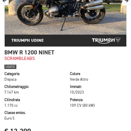
BMW R 1200 NINET
SCRAMBLEABS
USATO
Categoria
Colore
D'epoca
Verde Altro
Chilometraggio
Immatr.
7.147 km
10/2023
Cilindrata
Potenza
1.170 cc
109 CV (80 kW)
Classe emiss.
Euro 5