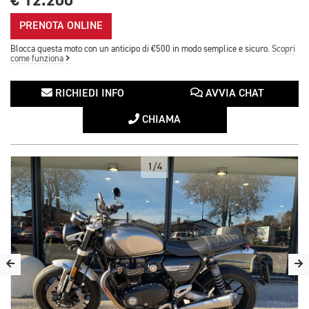
€ 12.200
PRENOTA ONLINE
Blocca questa moto con un anticipo di €500 in modo semplice e sicuro.
Scopri
come funziona
RICHIEDI INFO
AVVIA CHAT
CHIAMA
1/4