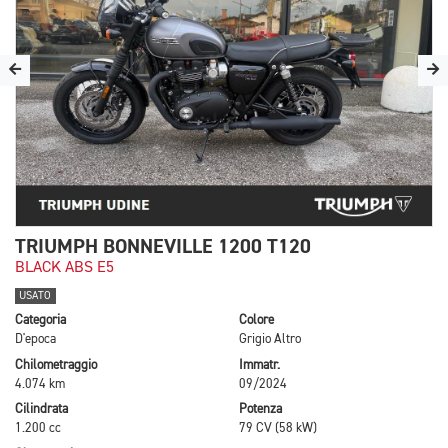
TRIUMPH BONNEVILLE 1200 T120
BLACK ABS E5
USATO
Categoria
Colore
D'epoca
Grigio Altro
Chilometraggio
Immatr.
4.074 km
09/2024
Cilindrata
Potenza
1.200 cc
79 CV (58 kW)