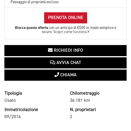
Passaggio di proprietà escluso
PRENOTA ONLINE
Blocca questa offerta
con un anticipo di €500 in modo semplice e
sicuro.
Scopri come funziona
RICHIEDI INFO
AVVIA CHAT
CHIAMA
Tipologia
Chilometraggio
Usato
36.181 km
Immatricolazione
N. proprietari
09/2016
2