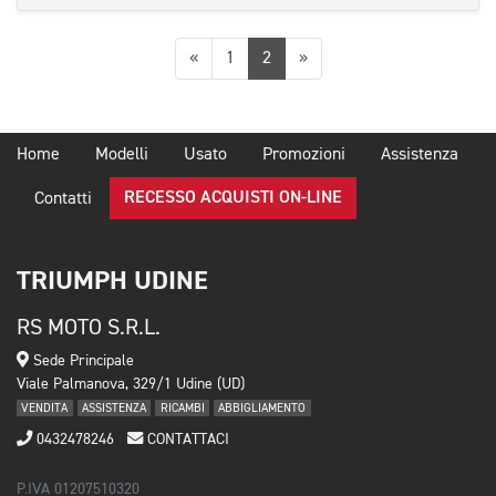
Precedente
Successiva
«
1
2
»
Home
Modelli
Usato
Promozioni
Assistenza
RECESSO ACQUISTI ON-LINE
Contatti
TRIUMPH UDINE
RS MOTO S.R.L.
Sede Principale
Viale Palmanova, 329/1 Udine (UD)
VENDITA
ASSISTENZA
RICAMBI
ABBIGLIAMENTO
0432478246
CONTATTACI
P.IVA 01207510320