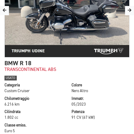
BMW R 18
TRANSCONTINENTAL ABS
USATO
Categoria
Colore
Custom Cruiser
Nero Altro
Chilometraggio
Immatr.
6.216 km
05/2023
Cilindrata
Potenza
1.802 cc
91 CV (67 kW)
Classe emiss.
Euro 5